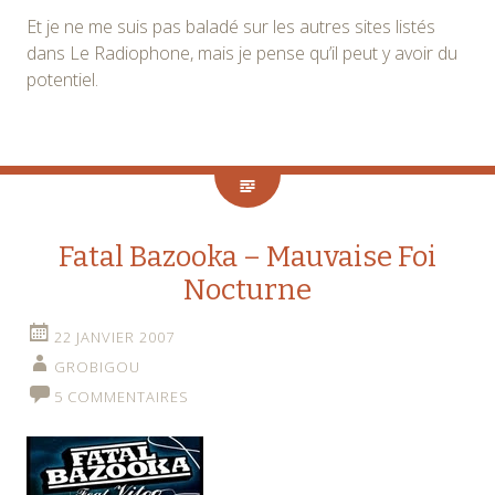
Et je ne me suis pas baladé sur les autres sites listés
dans Le Radiophone, mais je pense qu’il peut y avoir du
potentiel.
Fatal Bazooka – Mauvaise Foi
Nocturne
22 JANVIER 2007
GROBIGOU
5 COMMENTAIRES