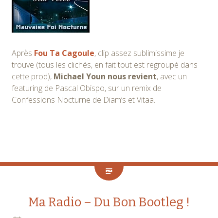
Après
Fou Ta Cagoule
, clip assez sublimissime je
trouve (tous les clichés, en fait tout est regroupé dans
cette prod),
Michael Youn nous revient
, avec un
featuring de Pascal Obispo, sur un remix de
Confessions Nocturne de Diam’s et Vitaa.
Ma Radio – Du Bon Bootleg !