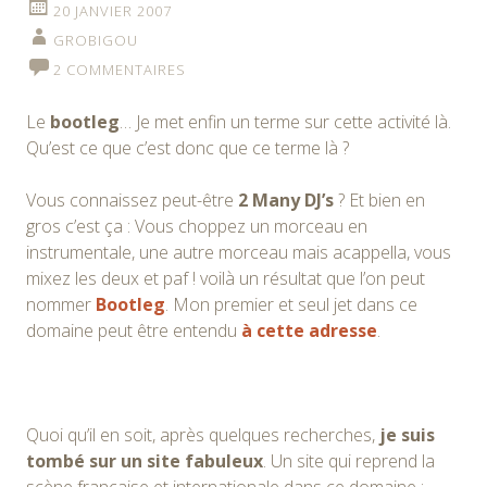
20 JANVIER 2007
GROBIGOU
2 COMMENTAIRES
Le
bootleg
… Je met enfin un terme sur cette activité là.
Qu’est ce que c’est donc que ce terme là ?
Vous connaissez peut-être
2 Many DJ’s
? Et bien en
gros c’est ça : Vous choppez un morceau en
instrumentale, une autre morceau mais acappella, vous
mixez les deux et paf ! voilà un résultat que l’on peut
nommer
Bootleg
. Mon premier et seul jet dans ce
domaine peut être entendu
à cette adresse
.
Quoi qu’il en soit, après quelques recherches,
je suis
tombé sur un site fabuleux
. Un site qui reprend la
scène française et internationale dans ce domaine :