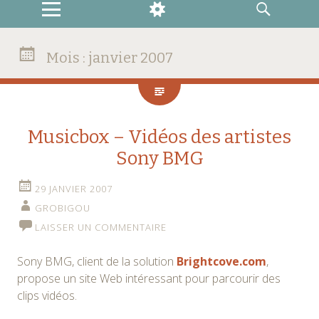
MENU
WIDGETS
RECHERCHE
Mois :
janvier 2007
Musicbox – Vidéos des artistes
Sony BMG
29 JANVIER 2007
GROBIGOU
LAISSER UN COMMENTAIRE
Sony BMG, client de la solution
Brightcove.com
,
propose un site Web intéressant pour parcourir des
clips vidéos.