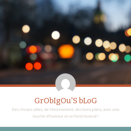
GrObIgOu'S bLoG
Des choses utiles, de l'étonnement, des bons plans, avec une
touche d'humour et un fond musical !