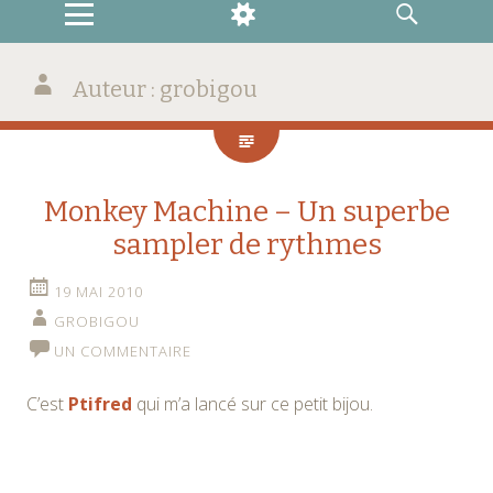
MENU
WIDGETS
RECHERCHE
Auteur :
grobigou
Monkey Machine – Un superbe
sampler de rythmes
19 MAI 2010
GROBIGOU
UN COMMENTAIRE
C’est
Ptifred
qui m’a lancé sur ce petit bijou.