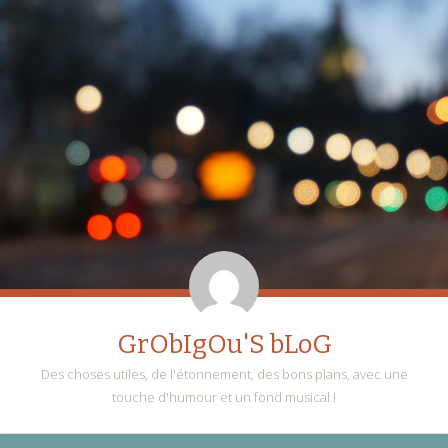
GrObIgOu'S bLoG
Des choses utiles, de l'étonnement, des bons plans, avec une
touche d'humour et un fond musical !