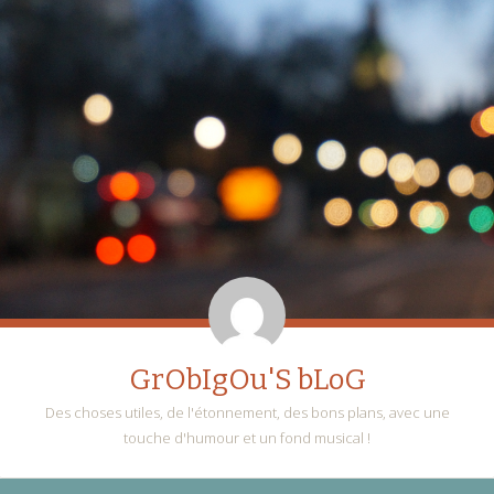
GrObIgOu'S bLoG
Des choses utiles, de l'étonnement, des bons plans, avec une
touche d'humour et un fond musical !