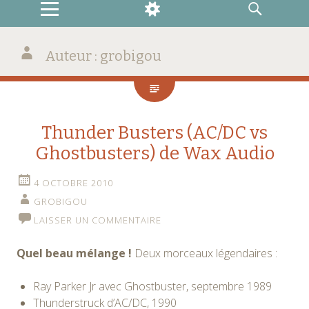
MENU
WIDGETS
RECHERCHE
Auteur :
grobigou
Thunder Busters (AC/DC vs
Ghostbusters) de Wax Audio
4 OCTOBRE 2010
GROBIGOU
LAISSER UN COMMENTAIRE
Quel beau mélange !
Deux morceaux légendaires :
Ray Parker Jr avec Ghostbuster, septembre 1989
Thunderstruck d’AC/DC, 1990