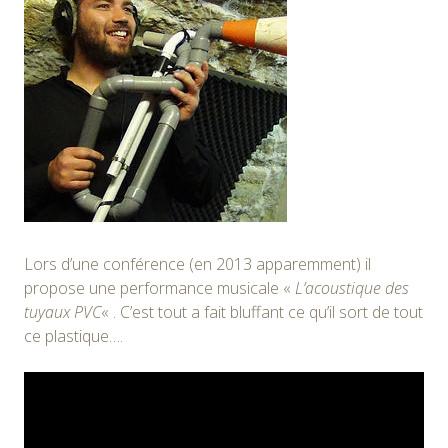
Lors d’une conférence (en 2013 apparemment) il
propose une performance musicale «
L’acoustique des
tuyaux PVC
« . C’est tout a fait bluffant ce qu’il sort de tout
ce plastique….