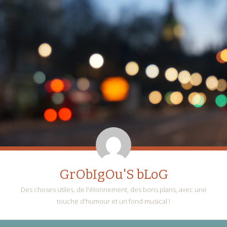
GrObIgOu'S bLoG
Des choses utiles, de l'étonnement, des bons plans, avec une
touche d'humour et un fond musical !