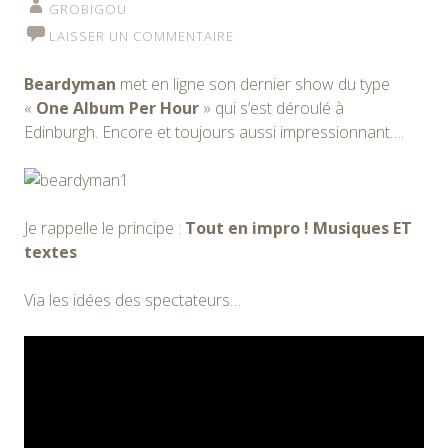
GROBIGOU
LAISSER UN COMMENTAIRE
Beardyman
met en ligne son dernier show du type
«
One Album Per Hour
» qui s’est déroulé à
Edinburgh. Encore et toujours aussi impressionnant….
Je rappelle le principe :
Tout en impro ! Musiques ET
textes
Via les idées des spectateurs…