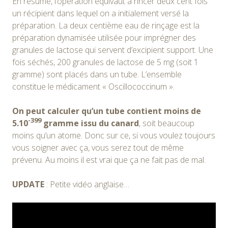
En résumé, l’opération équivaut à rincer deux cent fois
un récipient dans lequel on a initialement versé la
préparation. La deux centième eau de rinçage est la
préparation dynamisée utilisée pour imprégner des
granules de lactose qui servent d’excipient support. Une
fois séchés, 200 granules de lactose de 5 mg (soit 1
gramme) sont placés dans un tube. L’ensemble
constitue le médicament « Oscillococcinum ».
On peut calculer qu’un tube contient moins de
-399
5.10
gramme issu du canard
, soit beaucoup
moins qu’un atome. Donc sur ce, si vous voulez toujours
vous soigner avec ça, vous serez tout de même
prévenu. Au moins il est vrai que ça ne fait pas de mal.
UPDATE
: Petite vidéo anglaise…