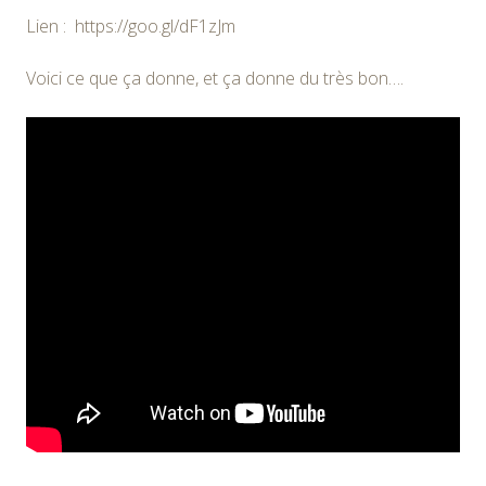
Lien : https://goo.gl/dF1zJm
Voici ce que ça donne, et ça donne du très bon….