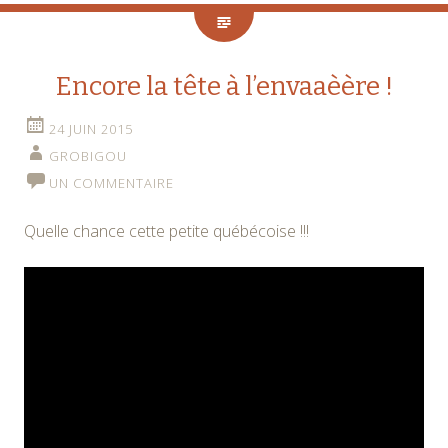
Encore la tête à l’envaaèère !
24 JUIN 2015
GROBIGOU
UN COMMENTAIRE
Quelle chance cette petite québécoise !!!