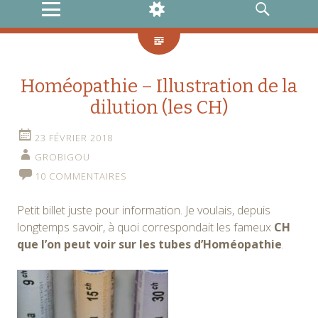
MENU
WIDGETS
RECHERCHE
Homéopathie – Illustration de la
dilution (les CH)
23 FÉVRIER 2018
GROBIGOU
10 COMMENTAIRES
Petit billet juste pour information. Je voulais, depuis
longtemps savoir, à quoi correspondait les fameux
CH
que l’on peut voir sur les tubes d’Homéopathie
.