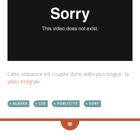
Cette séquence est coupée d’une vidéo plus longue :
la
vidéo intégrale
.
ALASKA
LED
PUBLICITÉ
SURF