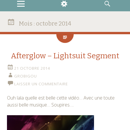
MENU
WIDGETS
RECHERCHE
Mois :
octobre 2014
Afterglow – Lightsuit Segment
21 OCTOBRE 2014
GROBIGOU
LAISSER UN COMMENTAIRE
Ouh lala quelle est belle cette vidéo… Avec une toute
aussi belle musique… Soupires….