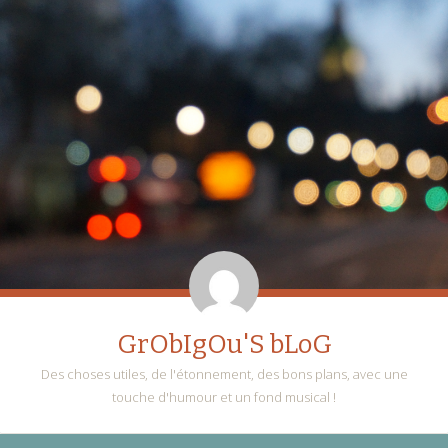
GrObIgOu'S bLoG
Des choses utiles, de l'étonnement, des bons plans, avec une
touche d'humour et un fond musical !