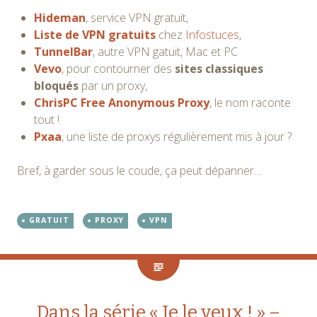
Hideman
, service VPN gratuit,
Liste de VPN gratuits
chez
Infostuces
,
TunnelBar
, autre VPN gatuit, Mac et PC
Vevo
, pour contourner des
sites classiques
bloqués
par un proxy,
ChrisPC Free Anonymous Proxy
, le nom raconte
tout !
Pxaa
, une liste de proxys régulièrement mis à jour ?
Bref, à garder sous le coude, ça peut dépanner…
GRATUIT
PROXY
VPN
Dans la série « Je le veux ! » –