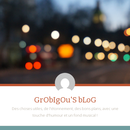
GrObIgOu'S bLoG
Des choses utiles, de l'étonnement, des bons plans, avec une
touche d'humour et un fond musical !