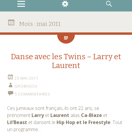
MENU
WIDGETS
RECHERCHE
Mois :
mai 2011
Danse avec les Twins – Larry et
Laurent
25 MAI 2011
GROBIGOU
5 COMMENTAIRES
Ces jumeaux sont français, ils ont 22 ans, se
prénoment
Larry
et
Laurent
alias
Ca-Blaze
et
Lil’Beast
et dansent le
Hip Hop et le Freestyle
. Tout
un programme…