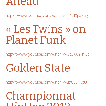
Ahead
httpvh://www.youtube.com/watch?v=zi4CIXpx7Bg
« Les Twins » on
Planet Funk
httpvh://www.youtube.com/watch?v=GtOXXn1iYUc
Golden State
httpvh://www.youtube.com/watch?v=utf856lIKoU
Championnat