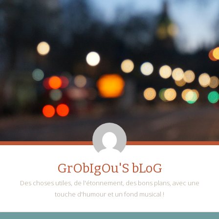
GrObIgOu'S bLoG
Des choses utiles, de l'étonnement, des bons plans, avec une
touche d'humour et un fond musical !