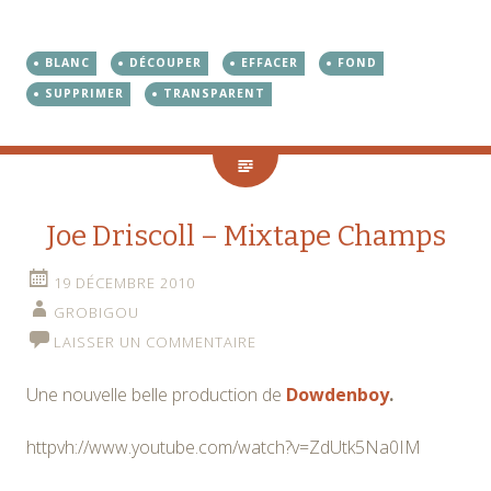
BLANC
DÉCOUPER
EFFACER
FOND
SUPPRIMER
TRANSPARENT
Joe Driscoll – Mixtape Champs
19 DÉCEMBRE 2010
GROBIGOU
LAISSER UN COMMENTAIRE
Une nouvelle belle production de
Dowdenboy
.
httpvh://www.youtube.com/watch?v=ZdUtk5Na0IM