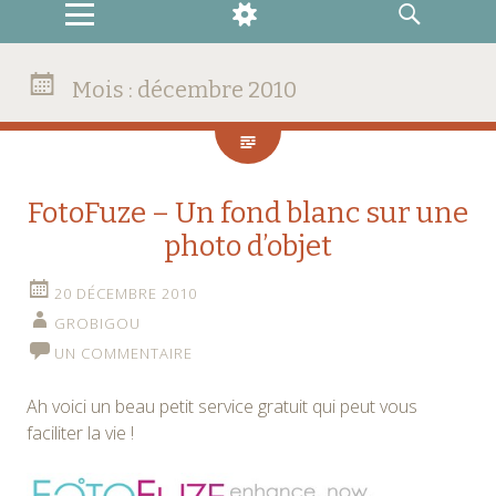
MENU
WIDGETS
RECHERCHE
Mois :
décembre 2010
FotoFuze – Un fond blanc sur une
photo d’objet
20 DÉCEMBRE 2010
GROBIGOU
UN COMMENTAIRE
Ah voici un beau petit service gratuit qui peut vous
faciliter la vie !