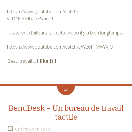
httpvh://www.youtube.com/watch?
v=DNs3EifbabE&hd=1
Ils avaient d’ailleurs fait cette vidéo il y a bien longtemps :
httpvh://www.youtube.com/watch?v=Yz6PTVWYXJQ
Beau travail….
I like it !
BendDesk – Un bureau de travail
tactile
5 DÉCEMBRE 2010