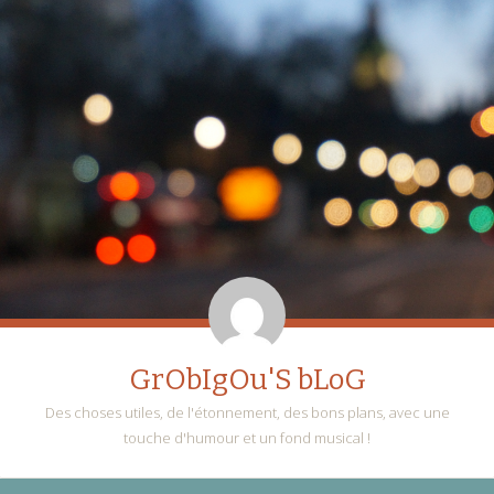
GrObIgOu'S bLoG
Des choses utiles, de l'étonnement, des bons plans, avec une
touche d'humour et un fond musical !