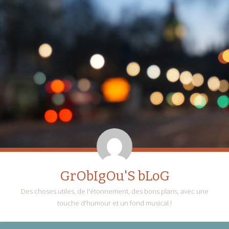
GrObIgOu'S bLoG
Des choses utiles, de l'étonnement, des bons plans, avec une
touche d'humour et un fond musical !