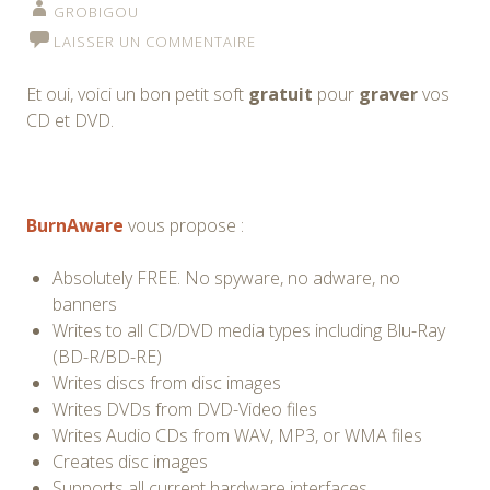
GROBIGOU
LAISSER UN COMMENTAIRE
Et oui, voici un bon petit soft
gratuit
pour
graver
vos
CD et DVD.
BurnAware
vous propose :
Absolutely FREE. No spyware, no adware, no
banners
Writes to all CD/DVD media types including Blu-Ray
(BD-R/BD-RE)
Writes discs from disc images
Writes DVDs from DVD-Video files
Writes Audio CDs from WAV, MP3, or WMA files
Creates disc images
Supports all current hardware interfaces