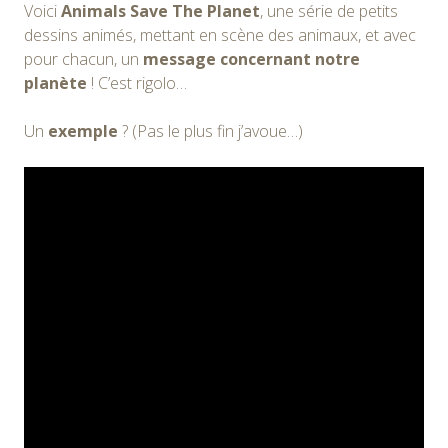
Voici
Animals Save The Planet
, une série de petits
dessins animés, mettant en scène des animaux, et avec
pour chacun, un
message concernant notre
planète
! C’est rigolo…
Un
exemple
? (Pas le plus fin j’avoue…)